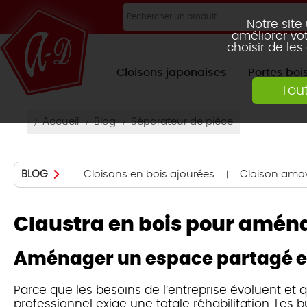
Notre site
améliorer vot
choisir de les
Cloisons japonaises
Portes boi
Tou
LAMES DROITES
CLOISON AMOVIBLE
PORTES COULISSANTES
1 VANTAIL
1 VANTAIL
LAMES INCLINÉES
PO
FLEURAL
CLAUSTRA LIGNE
Accueil
Blog
Séparateur de pièce
CLAUSTRA ARABESK
CLAUSTRA
DIAMONDS
Cloisons en bois ajourées
Cloison amov
BLOG
Claustra en bois pour amén
Aménager un espace partagé e
CLAUSTRA BLOG
Parce que les besoins de l’entreprise évoluent et 
professionnel exige une totale réhabilitation. Les