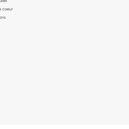
utés
e coeur
ons