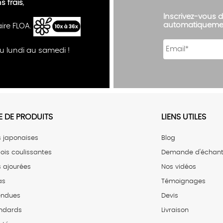
ns frais
,
Inscrivez-vous d
automatiqueme
aire FLOA.
u lundi au samedi !
 DE PRODUITS
LIENS UTILES
s japonaises
Blog
ois coulissantes
Demande d'échanti
s ajourées
Nos vidéos
as
Témoignages
tendues
Devis
ndards
Livraison