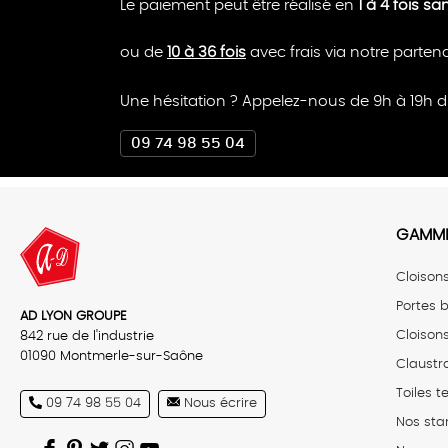
Le paiement peut être réalisé en
1 à 4 fois sa
ou de
10 à 36 fois
avec frais via notre parten
Une hésitation ? Appelez-nous de 9h à 19h d
09 74 98 55 04
GAMME
Cloison
Portes b
AD LYON GROUPE
Cloison
842 rue de l'industrie
01090 Montmerle-sur-Saône
Claustr
Toiles 
09 74 98 55 04
Nous écrire
Nos sta