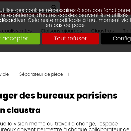
 utilise des cookies nécessaires à son bon fonctionn
re expérience, d’autres cookies peuvent être utilisés
 désactiver. Cela reste modifiable à tout moment via 
en bas de page.
s coulissantes
Cloisons ajourées
Claustras
Toi
t accepter
Tout refuser
Config
RTE GALANDAGE
2 VANTAUX
2 VANTAUX
AVEC ÉTAGÈRE
PORTES DE PLACARD
TRAVERSE CENTRALE
KIT CLAUST
3 VANTAU
3 VANTAU
CLAUSTRA HOOLE
CLAUSTRA
MOUCHARABIEH
CLAUSTRA SQUARES
CLAUSTRA FUN
ible
Séparateur de pièce
ager des bureaux parisiens
n claustra
CLAUSTRA TIAG
MIKADO
que la vision même du travail a changé, l’espace
 bureaux doivent permettre à chaque collaborateur de