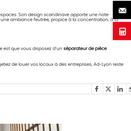
Besoi
d'aid
 espaces. Son design scandinave apporte une note
 une ambiance feutrée, propice à la concentration, à la
? 09
Nous
74
écrire
98
Devis
re est que vous disposez d’un
séparateur de pièce
55
en
04
ligne
tiez de louer vos locaux à des entreprises, Ad-Lyon reste