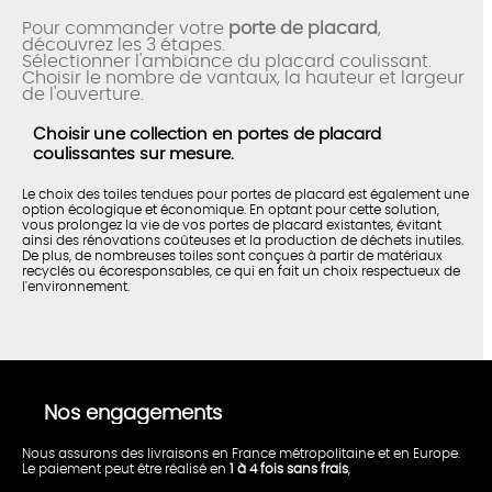
Pour commander votre
porte de placard
,
découvrez les 3 étapes.
Sélectionner l'ambiance du placard coulissant.
Choisir le nombre de vantaux, la hauteur et largeur
de l'ouverture.
Choisir une collection en portes de placard
coulissantes sur mesure.
Le choix des toiles tendues pour portes de placard est également une
option écologique et économique. En optant pour cette solution,
vous prolongez la vie de vos portes de placard existantes, évitant
ainsi des rénovations coûteuses et la production de déchets inutiles.
De plus, de nombreuses toiles sont conçues à partir de matériaux
recyclés ou écoresponsables, ce qui en fait un choix respectueux de
l'environnement.
Nos engagements
Nous assurons des livraisons en France métropolitaine et en Europe.
Le paiement peut être réalisé en
1 à 4 fois sans frais
,