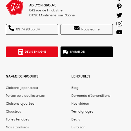
AD LYON GROUPE
842 rue de l'industrie
01090 Montmerle-sur-Saône
Nous écrire
09 74 98 55 04
DEVIS EN LIGNE
LIVRAISON
GAMME DE PRODUITS
LIENS UTILES
Cloisons japonaises
Blog
Portes bois coulissantes
Demande d'échantillons
Cloisons ajourées
Nos vidéos
Claustras
Témoignages
Toiles tendues
Devis
Nos standards
Livraison