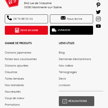
842 rue de l'industrie
01090 Montmerle-sur-Saône
Nous écrire
09 74 98 55 04
DEVIS EN LIGNE
LIVRAISON
GAMME DE PRODUITS
LIENS UTILES
Cloisons japonaises
Blog
Portes bois coulissantes
Demande d'échantillons
Cloisons ajourées
Nos vidéos
Claustras
Témoignages
Toiles tendues
Devis
Nos standards
Livraison
Nouveautés
Coup de coeur
RÉALISATIONS
Promotions