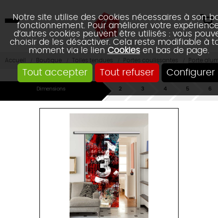
Notre site utilise des cookies nécessaires à son b
fonctionnement. Pour améliorer votre expérience
d’autres cookies peuvent être utilisés : vous pouv
choisir de les désactiver. Cela reste modifiable à t
moment via le lien
Cookies
en bas de page.
Accueil
Boutique
Toiles tendues
Portes coulissantes
Porte alu
Tout accepter
Tout refuser
Configurer
Dimensions
Rails
Couleurs
Portes
Personnalisa
Réca
&
/
Fixation
Toiles