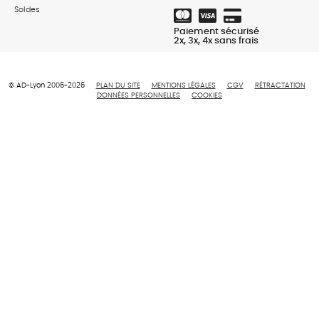
Soldes
Paiement sécurisé
2x, 3x, 4x sans frais
© AD-Lyon 2006-2026
PLAN DU SITE
MENTIONS LÉGALES
CGV
RÉTRACTATION
DONNÉES PERSONNELLES
COOKIES