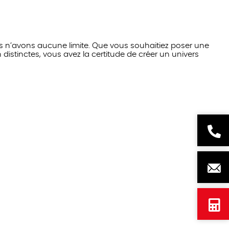
s n’avons aucune limite. Que vous souhaitiez poser une
stinctes, vous avez la certitude de créer un univers
Besoi
d'aid
? 09
Nous
74
écrire
98
Devis