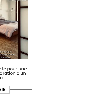
nte pour une
ration d'un
au