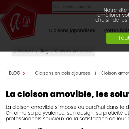
Notre site
améliorer vot
choisir de les
Cloisons japonaises
Portes boi
Tou
LAMES DROITES
CLOISON AMOVIBLE
PORTES COULISSANTES
1 VANTAIL
1 VANTAIL
LAMES INCLINÉES
PO
FLEURAL
CLAUSTRA LIGNE
Accueil
Blog
Cloison amovible
CLAUSTRA ARABESK
CLAUSTRA
DIAMONDS
Cloisons en bois ajourées
Cloison amov
BLOG
La cloison amovible, les so
La cloison amovible s’impose aujourd’hui dans le 
CLAUSTRA BLOG
On aime sa polyvalence, son design, sa praticité e
professionnels soucieux de la satisfaction de leur c