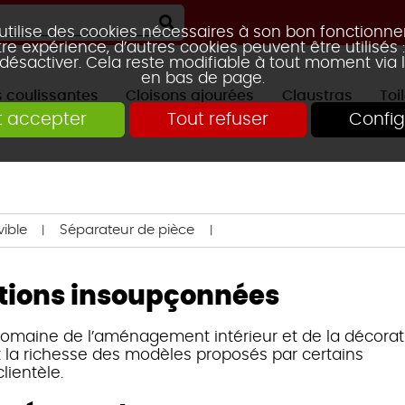
 utilise des cookies nécessaires à son bon fonctionn
re expérience, d’autres cookies peuvent être utilisés
 désactiver. Cela reste modifiable à tout moment via 
en bas de page.
s coulissantes
Cloisons ajourées
Claustras
Toi
t accepter
Tout refuser
Config
RTE GALANDAGE
2 VANTAUX
2 VANTAUX
AVEC ÉTAGÈRE
PORTES DE PLACARD
TRAVERSE CENTRALE
KIT CLAUST
3 VANTAU
3 VANTAU
CLAUSTRA HOOLE
CLAUSTRA
MOUCHARABIEH
CLAUSTRA SQUARES
CLAUSTRA FUN
ible
Séparateur de pièce
lutions insoupçonnées
domaine de l’aménagement intérieur et de la décorat
CLAUSTRA TIAG
MIKADO
t la richesse des modèles proposés par certains
lientèle.