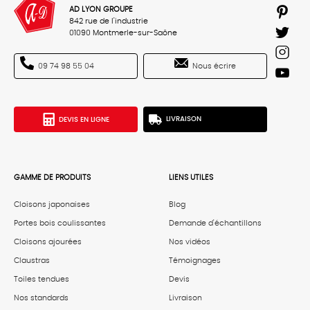
AD LYON GROUPE
842 rue de l'industrie
01090 Montmerle-sur-Saône
Nous écrire
09 74 98 55 04
DEVIS EN LIGNE
LIVRAISON
GAMME DE PRODUITS
LIENS UTILES
Cloisons japonaises
Blog
Portes bois coulissantes
Demande d'échantillons
Cloisons ajourées
Nos vidéos
Claustras
Témoignages
Toiles tendues
Devis
Nos standards
Livraison