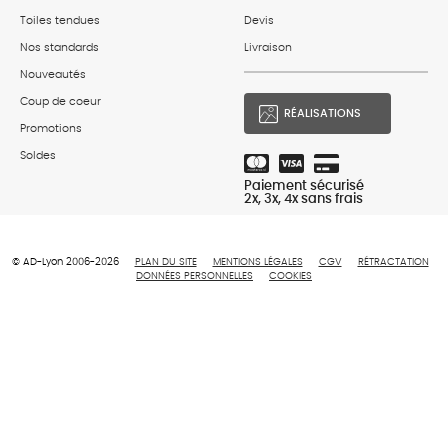
Toiles tendues
Devis
Nos standards
Livraison
Nouveautés
Coup de coeur
RÉALISATIONS
Promotions
Soldes
Paiement sécurisé
2x, 3x, 4x sans frais
© AD-Lyon 2006-2026
PLAN DU SITE
MENTIONS LÉGALES
CGV
RÉTRACTATION
DONNÉES PERSONNELLES
COOKIES