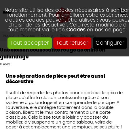
Notre site utilise des cookies nécessaires à son bo
fonctionnement. Pour améliorer votre expérience,
d’autres cookies peuvent être utilisés : vous pouve
choisir de les désactiver. Cela reste modifiable à
tout moment via le lien
Cookies
en bas de page.
Accueil
Travaux
Décorer
Séparation de pièces
Tout accepter
Tout refuser
Configurer
Une cloison coulissante rouge de chine en
galandage
0
Avis
Une séparation de pièce peut être aussi
décorative
Il suffit de regarder les photos pour apprécier le gain de
place qu’offre la cloison coulissante grâce à son
système à galandage et en comprendre le principe. A
l’ouverture, elle s’intègre totalement dans la double
cloison, libérant le mur contrairement à une porte
classique. Cela laisse tout le loisir d’y adosser du
mobilier, d’y suspendre un grand tableau, voire de
poser à cet emplacement une somptueuse sculpture !