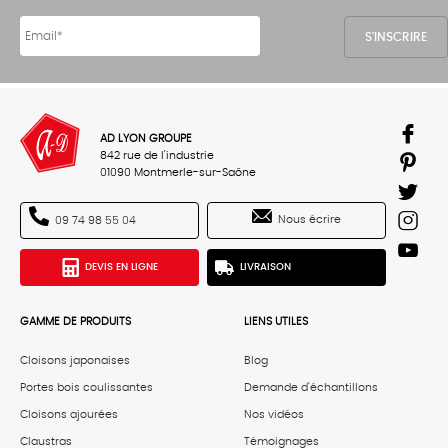
AD LYON GROUPE
842 rue de l'industrie
01090 Montmerle-sur-Saône
Nous écrire
09 74 98 55 04
DEVIS EN LIGNE
LIVRAISON
GAMME DE PRODUITS
LIENS UTILES
Cloisons japonaises
Blog
Portes bois coulissantes
Demande d'échantillons
Cloisons ajourées
Nos vidéos
Claustras
Témoignages