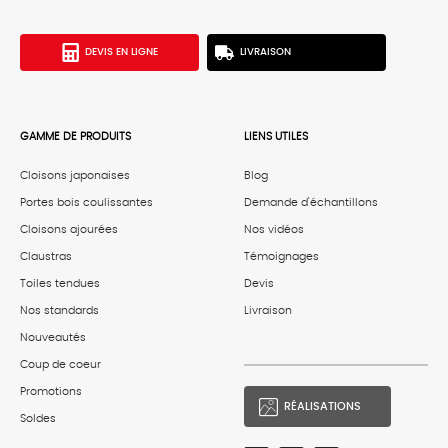
DEVIS EN LIGNE
LIVRAISON
GAMME DE PRODUITS
LIENS UTILES
Cloisons japonaises
Blog
Portes bois coulissantes
Demande d'échantillons
Cloisons ajourées
Nos vidéos
Claustras
Témoignages
Toiles tendues
Devis
Nos standards
Livraison
Nouveautés
Coup de coeur
Promotions
RÉALISATIONS
Soldes