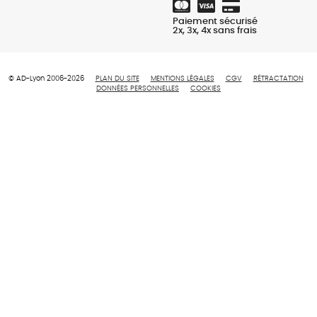
Paiement sécurisé
2x, 3x, 4x sans frais
© AD-Lyon 2006-2026
PLAN DU SITE
MENTIONS LÉGALES
CGV
RÉTRACTATION
DONNÉES PERSONNELLES
COOKIES