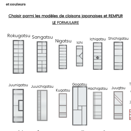
et couleurs
Choisir parmi les modèles de cloisons japonaises et REMPLIR
LE
FORMULAIRE
Rokugatsu
Sangatsu
Shichigatsu
Ichigatsu
Nigatsu
Ichi
Gogatsu
Juunigatsu
Juuichigatsu
Juugtsu
Hachigatsu
Kugatsu