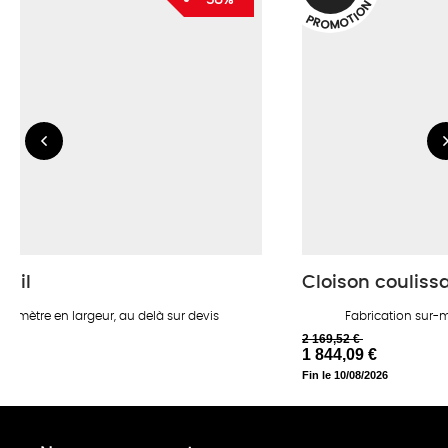
N
O
I
T
P
O
R
O
M
tail
Cloison couliss
50 mètre en largeur, au delà sur devis
Fabrication sur-m
2 169,52 €
1 844,09 €
Fin le 10/08/2026