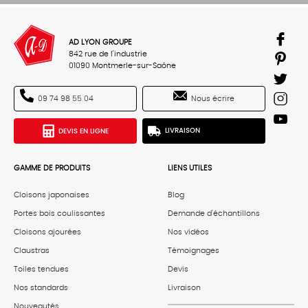
AD LYON GROUPE
842 rue de l'industrie
01090 Montmerle-sur-Saône
Nous écrire
09 74 98 55 04
DEVIS EN LIGNE
LIVRAISON
GAMME DE PRODUITS
LIENS UTILES
Cloisons japonaises
Blog
Portes bois coulissantes
Demande d'échantillons
Cloisons ajourées
Nos vidéos
Claustras
Témoignages
Toiles tendues
Devis
Nos standards
Livraison
Nouveautés