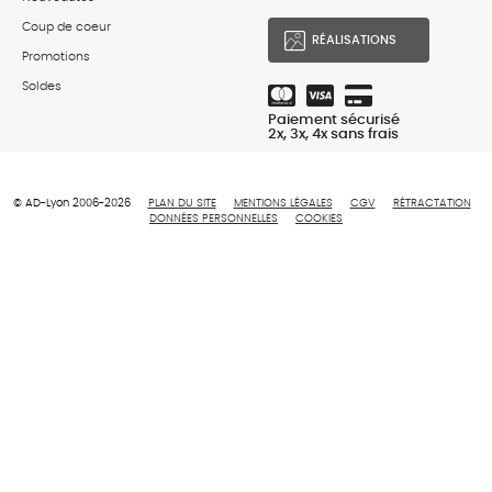
Coup de coeur
RÉALISATIONS
Promotions
Soldes
Paiement sécurisé
2x, 3x, 4x sans frais
© AD-Lyon 2006-2026
PLAN DU SITE
MENTIONS LÉGALES
CGV
RÉTRACTATION
DONNÉES PERSONNELLES
COOKIES