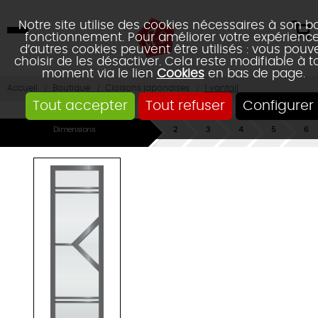
Notre site utilise des cookies nécessaires à son b
fonctionnement. Pour améliorer votre expérience
d’autres cookies peuvent être utilisés : vous pouv
choisir de les désactiver. Cela reste modifiable à t
moment via le lien
Cookies
en bas de page.
Accueil
Boutique
Cloisons japonaises
1 vantail
Tout accepter
Tout refuser
Configurer
Dimensions
Rails
Poignée
Type
Couleurs
Réca
&
/
cadres
Fixation
Poignée