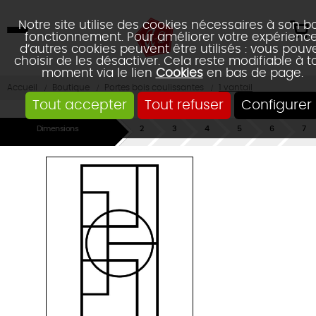
Notre site utilise des cookies nécessaires à son b
fonctionnement. Pour améliorer votre expérience
d’autres cookies peuvent être utilisés : vous pouv
choisir de les désactiver. Cela reste modifiable à t
moment via le lien
Cookies
en bas de page.
Accueil
Boutique
Portes bois coulissantes
1 vantail
Tout accepter
Tout refuser
Configurer
Dimensions
Rails
Poignée
Type
Couleurs
Partie
Réca
&
/
cadres
centrale
Fixation
Poignée