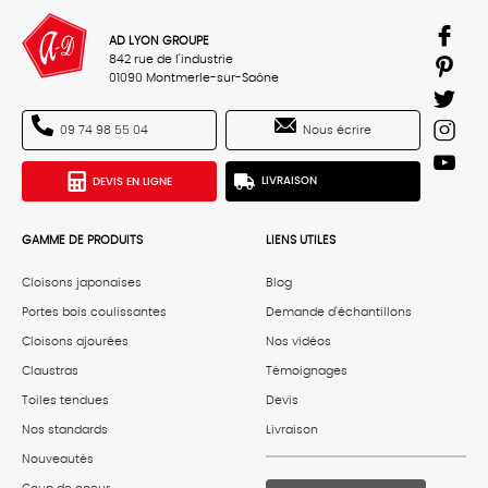
AD LYON GROUPE
842 rue de l'industrie
01090 Montmerle-sur-Saône
Nous écrire
09 74 98 55 04
DEVIS EN LIGNE
LIVRAISON
GAMME DE PRODUITS
LIENS UTILES
Cloisons japonaises
Blog
Portes bois coulissantes
Demande d'échantillons
Cloisons ajourées
Nos vidéos
Claustras
Témoignages
Toiles tendues
Devis
Nos standards
Livraison
Nouveautés