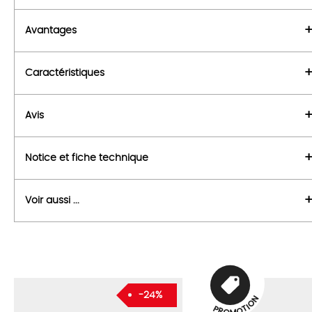
Avantages
Caractéristiques
Avis
Notice et fiche technique
Voir aussi ...
-24%
N
O
I
T
P
O
R