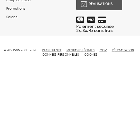
Coup de coeur
RÉALISATIONS
Promotions
Soldes
Paiement sécurisé
2x, 3x, 4x sans frais
© AD-Lyon 2006-2026
PLAN DU SITE
MENTIONS LÉGALES
CGV
RÉTRACTATION
DONNÉES PERSONNELLES
COOKIES