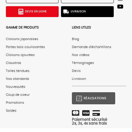
DEVIS EN LIGNE
LIVRAISON
GAMME DE PRODUITS
LIENS UTILES
Cloisons japonaises
Blog
Portes bois coulissantes
Demande d'échantillons
Cloisons ajourées
Nos vidéos
Claustras
Témoignages
Toiles tendues
Devis
Nos standards
Livraison
Nouveautés
Coup de coeur
RÉALISATIONS
Promotions
Soldes
Paiement sécurisé
2x, 3x, 4x sans frais