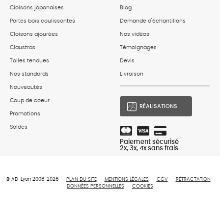
Cloisons japonaises
Blog
Portes bois coulissantes
Demande d'échantillons
Cloisons ajourées
Nos vidéos
Claustras
Témoignages
Toiles tendues
Devis
Nos standards
Livraison
Nouveautés
Coup de coeur
RÉALISATIONS
Promotions
Soldes
Paiement sécurisé
2x, 3x, 4x sans frais
© AD-Lyon 2006-2026
PLAN DU SITE
MENTIONS LÉGALES
CGV
RÉTRACTATION
DONNÉES PERSONNELLES
COOKIES