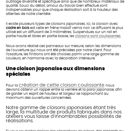
outillage diversifié et spécifique ainsi que de nombreux matériaux de
qualité. Souci du détail, amour du travail bien effectué sont
indispensables pour que chaque réalisation soit à la hauteur des
attentes de notre clientèle.
Il existe plusieurs types de cloisons japonaises. Ici, la cloison avec
cadre en bois
est celle en frêne massif vernis noir. Le diffusant le plus
utilisé est un diffusant de 3 millimètres. Suspendues sur un rail en
partie haute et libres en partie basse, les
cloisons sont coulissantes
.
Nous avons réalisé ces panneaux sur mesure, selon les dimensions
de l'ouverture qui nous ont été précisées par notre client. Pour
l’ossature, les finitions ont été choisies parmi une large gamme de
couleurs, en harmonie avec la décoration intérieure.
Une cloison japonaise aux dimensions
spéciales
création de cette cloison coulissante
Pour la
nous
devions obtenir un rappel entre la verrière et la paroi japonaise, afin
de garder un esprit de hauteur et largeur se rapprochant au
maximum des ouvertures concernées.
Notre gamme de cloisons japonaises étant très
large, la multitude de produits fabriqués dans nos
ateliers vous laisse d’innombrables possibilités de
réalisations.