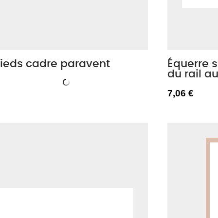
Pieds cadre paravent
Équerre s
du rail a
7,06 €