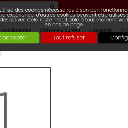
 utilise des cookies nécessaires à son bon fonctionn
re expérience, d’autres cookies peuvent être utilisés
 désactiver. Cela reste modifiable à tout moment via 
en bas de page.
s coulissantes
Cloisons ajourées
Claustras
Toi
t accepter
Tout refuser
Config
RTE GALANDAGE
2 VANTAUX
2 VANTAUX
AVEC ÉTAGÈRE
PORTES DE PLACARD
TRAVERSE CENTRALE
KIT CLAUST
3 VANTAU
3 VANTAU
CLAUSTRA HOOLE
CLAUSTRA
MOUCHARABIEH
CLAUSTRA SQUARES
CLAUSTRA FUN
CLAUSTRA TIAG
MIKADO