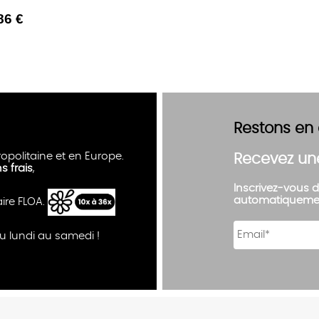
86 €
Restons en
opolitaine et en Europe.
Recevez un
ns frais
,
Inscrivez-vous d
automatiqueme
aire FLOA.
u lundi au samedi !