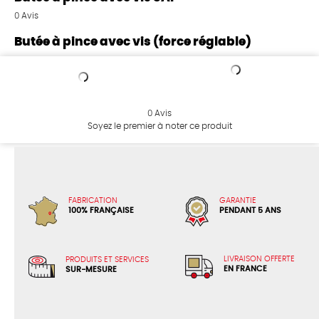
0
Avis
Butée à pince avec vis (force réglable)
0
Avis
Soyez le premier à noter ce produit
FABRICATION
GARANTIE
100% FRANÇAISE
PENDANT 5 ANS
LIVRAISON OFFERTE
PRODUITS ET SERVICES
EN FRANCE
SUR-MESURE