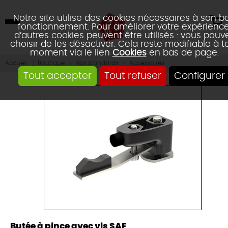
Notre site utilise des cookies nécessaires à son b
fonctionnement. Pour améliorer votre expérience
d’autres cookies peuvent être utilisés : vous pouv
choisir de les désactiver. Cela reste modifiable à t
moment via le lien
Cookies
en bas de page.
Accueil
Boutique
Nos standards
Accessoires
Tout accepter
Tout refuser
Configurer
Butée à pince avec vis SAF