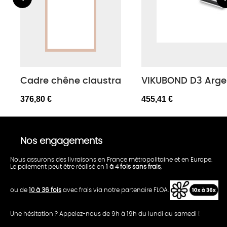
Cadre chêne claustra
VIKUBOND D3 Argen
376,80 €
455,41 €
Nos engagements
Nous assurons des livraisons en France métropolitaine et en Europe.
Le paiement peut être réalisé en
1 à 4 fois sans frais
,
ou de
10 à 36 fois
avec frais via notre partenaire FLOA.
Une hésitation ? Appelez-nous de 9h à 19h du lundi au samedi !