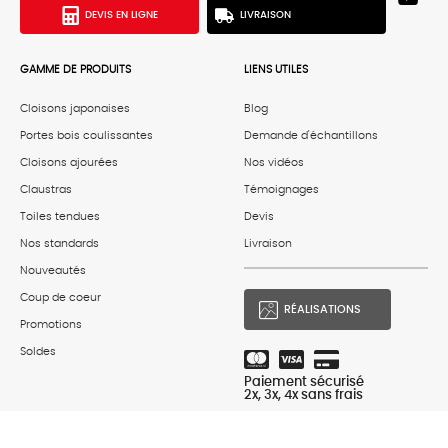
DEVIS EN LIGNE
LIVRAISON
GAMME DE PRODUITS
LIENS UTILES
Cloisons japonaises
Blog
Portes bois coulissantes
Demande d'échantillons
Cloisons ajourées
Nos vidéos
Claustras
Témoignages
Toiles tendues
Devis
Nos standards
Livraison
Nouveautés
Coup de coeur
RÉALISATIONS
Promotions
Soldes
Paiement sécurisé
2x, 3x, 4x sans frais