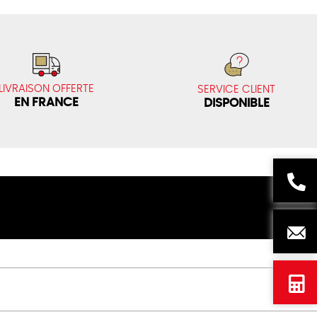
LIVRAISON OFFERTE
SERVICE CLIENT
EN FRANCE
DISPONIBLE
Besoi
d'aid
? 09
Nous
74
écrire
98
Devis