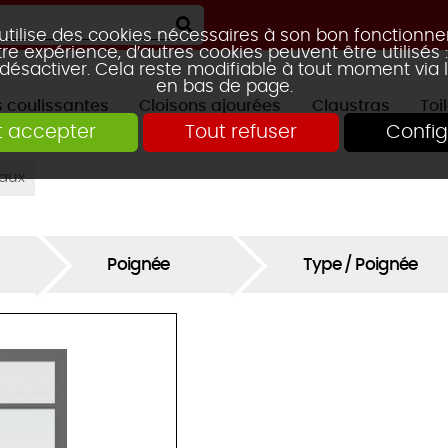
 utilise des cookies nécessaires à son bon fonctionn
re expérience, d’autres cookies peuvent être utilisés
 désactiver. Cela reste modifiable à tout moment via 
en bas de page.
s coulissantes
Cloisons ajourées
Claustras
Toi
t accepter
Tout refuser
Config
RTE GALANDAGE
2 VANTAUX
2 VANTAUX
AVEC ÉTAGÈRE
PORTES DE PLACARD
TRAVERSE CENTRALE
KIT CLAUST
3 VANTAU
3 VANTAU
CLAUSTRA HOOLE
CLAUSTRA
MOUCHARABIEH
taux
CLAUSTRA SQUARES
CLAUSTRA FUN
Poignée
Type / Poignée
CLAUSTRA TIAG
MIKADO