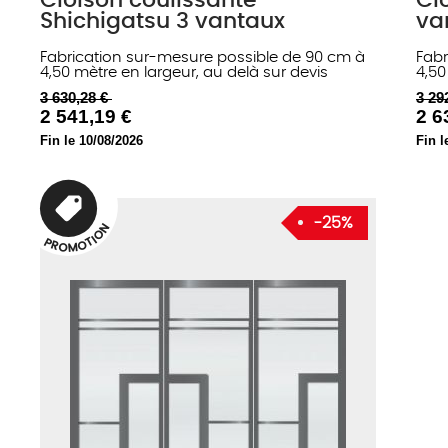
Cloison coulissante
Cl
Shichigatsu 3 vantaux
va
Fabrication sur-mesure possible de 90 cm à
Fabr
4,50 mètre en largeur, au delà sur devis
4,50
3 630,28 €
3 29
2 541,19 €
2 6
Fin le 10/08/2026
Fin l
-25%
N
O
I
T
P
O
R
O
M