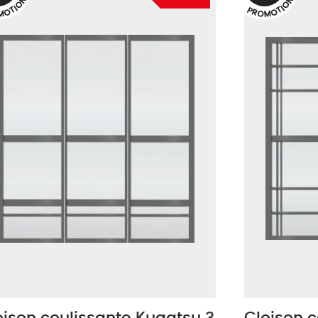
N
N
O
O
I
I
T
T
P
O
O
R
O
M
M