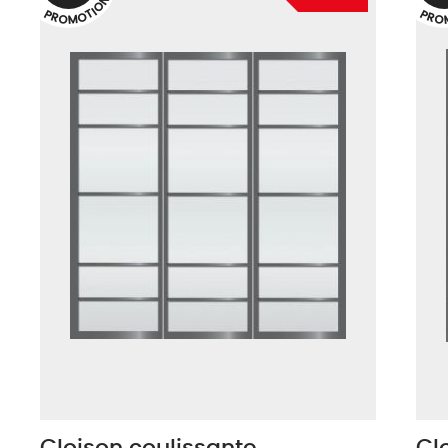
N
O
I
T
P
P
O
R
R
O
O
M