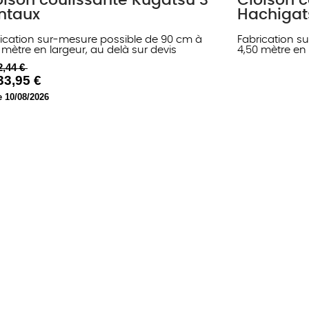
oison coulissante Kugatsu 3
Cloison c
ntaux
Hachigat
ication sur-mesure possible de 90 cm à
Fabrication s
 mètre en largeur, au delà sur devis
4,50 mètre en 
2,44 €
33,95 €
e 10/08/2026