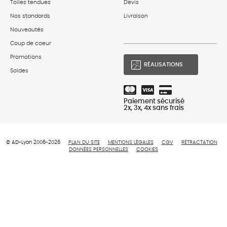
Toiles tendues
Devis
Nos standards
Livraison
Nouveautés
Coup de coeur
Promotions
RÉALISATIONS
Soldes
Paiement sécurisé
2x, 3x, 4x sans frais
© AD-Lyon 2006-2026
PLAN DU SITE
MENTIONS LÉGALES
CGV
RÉTRACTATION
DONNÉES PERSONNELLES
COOKIES