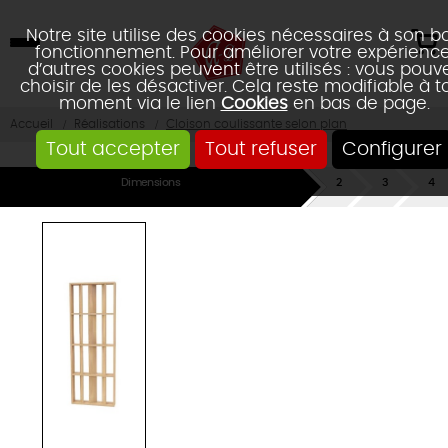
Notre site utilise des cookies nécessaires à son b
fonctionnement. Pour améliorer votre expérience
d’autres cookies peuvent être utilisés : vous pouv
choisir de les désactiver. Cela reste modifiable à t
moment via le lien
Cookies
en bas de page.
Accueil
Réalisations
Cloison coulissante selon plan
Tout accepter
Tout refuser
Configurer
Dimensions
Chanfrein
Assemblage
Réca