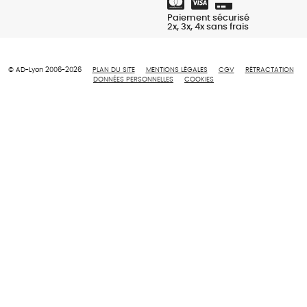
Paiement sécurisé
2x, 3x, 4x sans frais
© AD-Lyon 2006-2026
PLAN DU SITE
MENTIONS LÉGALES
CGV
RÉTRACTATION
DONNÉES PERSONNELLES
COOKIES