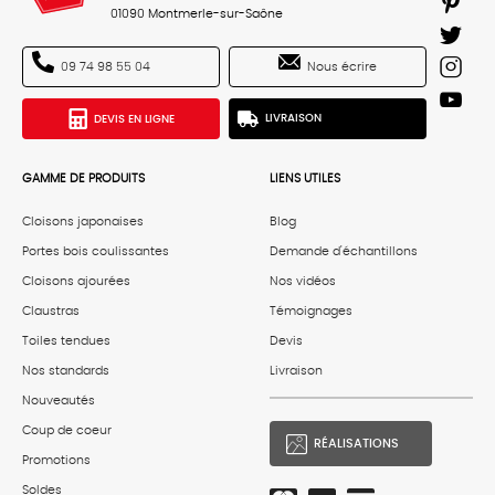
01090 Montmerle-sur-Saône
Nous écrire
09 74 98 55 04
DEVIS EN LIGNE
LIVRAISON
GAMME DE PRODUITS
LIENS UTILES
Cloisons japonaises
Blog
Portes bois coulissantes
Demande d'échantillons
Cloisons ajourées
Nos vidéos
Claustras
Témoignages
Toiles tendues
Devis
Nos standards
Livraison
Nouveautés
Coup de coeur
RÉALISATIONS
Promotions
Soldes