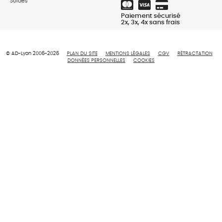
Soldes
Paiement sécurisé
2x, 3x, 4x sans frais
© AD-Lyon 2006-2026
PLAN DU SITE
MENTIONS LÉGALES
CGV
RÉTRACTATION
DONNÉES PERSONNELLES
COOKIES