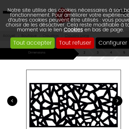
Notre site utilise des cookies nécessaires à son b
fonctionnement. Pour améliorer votre expérience
d’autres cookies peuvent être utilisés : vous pouv
choisir de les désactiver. Cela reste modifiable à t
moment via le lien
Cookies
en bas de page.
Accueil
Boutique
Claustras
Claustra Ligne
Tout accepter
Tout refuser
Configurer
Dimensions
Matière
Orientation
Fixation
Réca
du
du
panneau
claustra