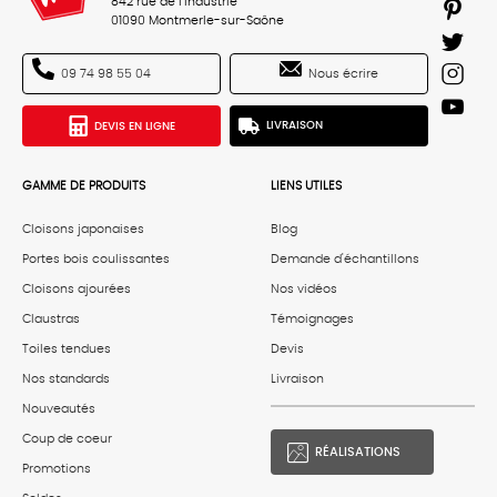
842 rue de l'industrie
01090 Montmerle-sur-Saône
Nous écrire
09 74 98 55 04
DEVIS EN LIGNE
LIVRAISON
GAMME DE PRODUITS
LIENS UTILES
Cloisons japonaises
Blog
Portes bois coulissantes
Demande d'échantillons
Cloisons ajourées
Nos vidéos
Claustras
Témoignages
Toiles tendues
Devis
Nos standards
Livraison
Nouveautés
Coup de coeur
RÉALISATIONS
Promotions