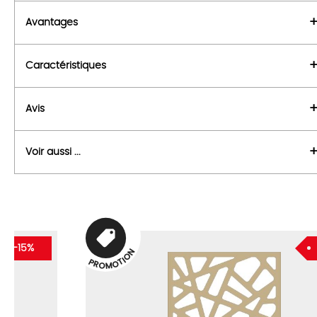
Avantages
Caractéristiques
Avis
Voir aussi ...
-15%
N
O
I
T
P
O
R
O
M