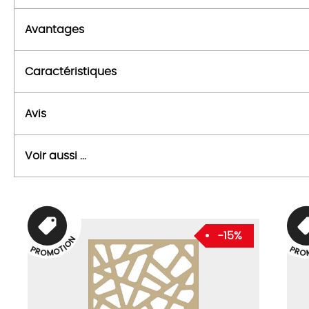
Avantages
Caractéristiques
Avis
Voir aussi ...
-15%
N
O
I
T
P
P
O
R
R
O
O
M