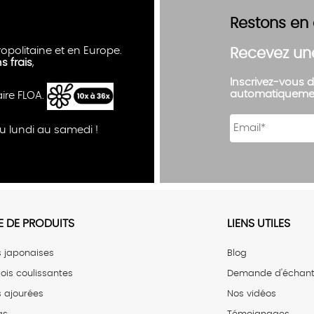
Restons en
opolitaine et en Europe.
Recevez un
ns frais
,
Inscrivez-vous d
automatiqueme
aire FLOA.
u lundi au samedi !
 DE PRODUITS
LIENS UTILES
s japonaises
Blog
ois coulissantes
Demande d'échanti
s ajourées
Nos vidéos