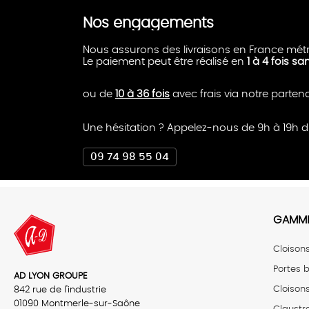
Nos engagements
Nous assurons des livraisons en France métr
Le paiement peut être réalisé en
1 à 4 fois sa
ou de
10 à 36 fois
avec frais via notre parten
Une hésitation ? Appelez-nous de 9h à 19h d
09 74 98 55 04
GAMME
Cloison
Portes b
AD LYON GROUPE
Cloison
842 rue de l'industrie
01090 Montmerle-sur-Saône