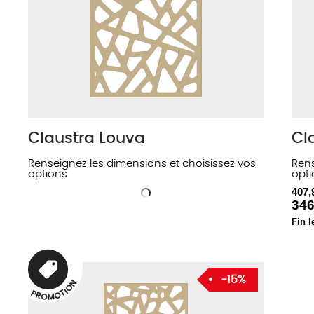
Claustra Louva
Cl
Renseignez les dimensions et choisissez vos
Rens
options
opti
407,
346
Fin l
-15%
N
O
I
T
P
O
R
O
M