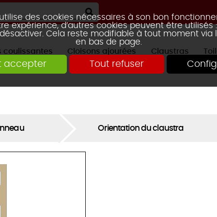
 utilise des cookies nécessaires à son bon fonctionn
re expérience, d’autres cookies peuvent être utilisés
 désactiver. Cela reste modifiable à tout moment via 
en bas de page.
s coulissantes
Cloisons ajourées
Claustras
Toi
t accepter
Tout refuser
Config
RTE GALANDAGE
2 VANTAUX
2 VANTAUX
AVEC ÉTAGÈRE
PORTES DE PLACARD
TRAVERSE CENTRALE
KIT CLAUST
3 VANTAU
3 VANTAU
CLAUSTRA HOOLE
CLAUSTRA
MOUCHARABIEH
CLAUSTRA SQUARES
CLAUSTRA FUN
anneau
Orientation du claustra
CLAUSTRA TIAG
MIKADO