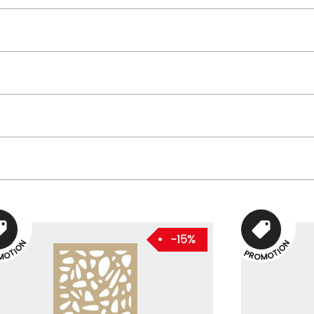
-15%
N
N
O
O
I
I
T
T
P
O
O
R
O
M
M